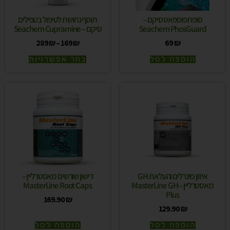
סופח פוספאט סיקם –
תוסף נחושת לטיפול בטפילים
Seachem PhosGuard
סיקם – Seachem Cupramine
289
₪
–
169
₪
69
₪
הוספה לסל
בחר אפשרויות
איזון מינרלים והעלאת GH
דישון שורשים מאסטרליין –
מאסטרליין – MasterLine GH
MasterLine Root Caps
Plus
169.90
₪
129.90
₪
הוספה לסל
הוספה לסל