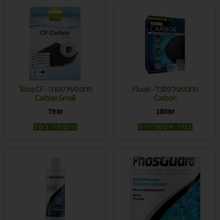
פחם פעיל פלובל – Fluval
פחם פעיל טטרה – Tetra CF
Carbon Small
Carbon
79
₪
180
₪
בחר אפשרויות
הוספה לסל