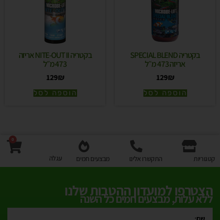
בקטריה SPECIAL BLEND
בקטריה NITE-OUT II אריזה
אריזה 473 מ״ל
473 מ״ל
129
₪
129
₪
הוספה לסל
הוספה לסל
0
עגלה
קטגוריות
התקשרו אלינו
מבצעים חמים
הצטרפו למועדון ההטבות שלנו
ללא עלות, מבצעים חמים כל השנה