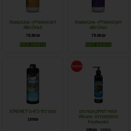
דשן מאסטרליין – MasterLine
דשן מאסטרליין – MasterLine
All In One II
All In One I
79.90
₪
79.90
₪
הוספה לסל
הוספה לסל
מבצע!
תכשיר לסילוק אצות מים
מנטר כלור 473 מ״ל XTREME
מתוקים ויברנט – Vibrant
109
₪
Freshwater
189
₪
199
₪