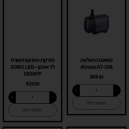
משאבת העלאה
מזרקת מים עם תאורת
Atman AT-106
לד אטמן – SOBO LED
5800FP
369
₪
420
₪
+
−
+
−
הוספה לסל
הוספה לסל