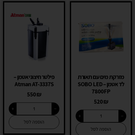
מזרקת מים עם תאורת
פילטר חיצוני אטמן –
לד אטמן – SOBO LED
Atman AT-3337S
7800FP
550
₪
520
₪
+
−
+
−
הוספה לסל
הוספה לסל