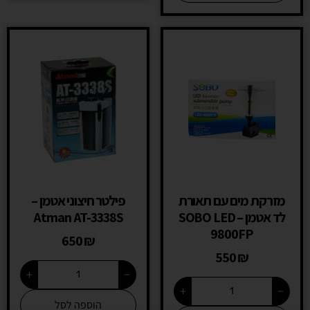
מזרקת מים עם תאורת
פילטר חיצוני אטמן –
לד אטמן – SOBO LED
Atman AT-3338S
9800FP
650
₪
550
₪
+
−
+
−
הוספה לסל