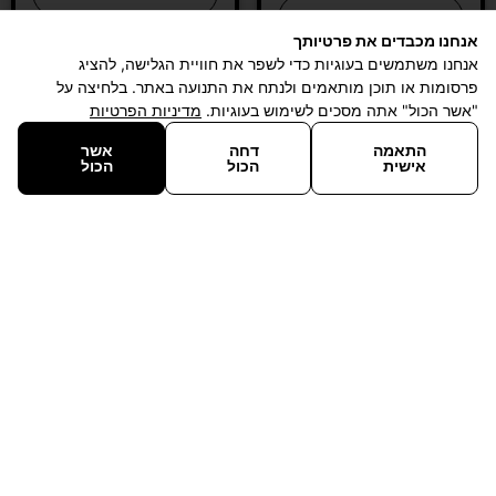
הוספה לסל
אנחנו מכבדים את פרטיותך
אנחנו משתמשים בעוגיות כדי לשפר את חוויית הגלישה, להציג
פרסומות או תוכן מותאמים ולנתח את התנועה באתר. בלחיצה על
"אשר הכול" אתה מסכים לשימוש בעוגיות.
מדיניות הפרטיות
התאמה
דחה
אשר
אישית
הכול
הכול
פילטר חיצוני אטמן –
Atman AT-3339S
790
₪
+
−