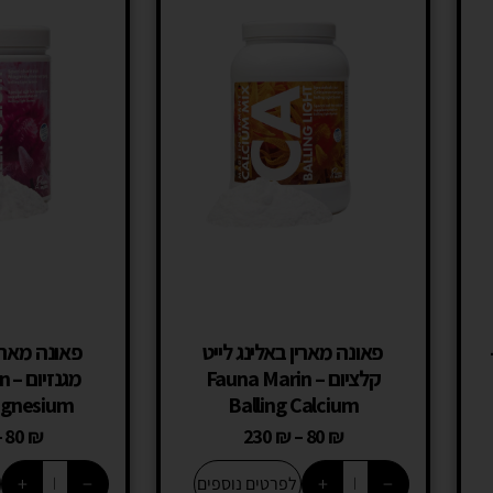
פאונה מארין באלינג לייט
פאונה מארין
קלציום – Fauna Marin
מג
agnesium
Balling Calcium
–
80
₪
230
₪
–
80
₪
+
−
+
−
לפרטים נוספים