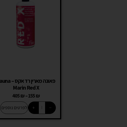
פאונה מארין רד אקס –
Marin Red X
405
₪
–
155
₪
+
−
לפרטים נוספים