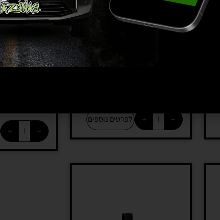
פאונה מארין סופח פוספאט –
פאונה מארין 
Marin
Fauna Marin Phos 0.04
2REEF
242
₪
–
139
₪
150
₪
+
−
לפרטים נוספים
+
−