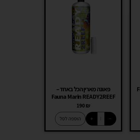
 Fauna
פאונה מארין הכל באחד –
Fauna Marin READY2REEF
190
₪
+
−
הוספה לסל