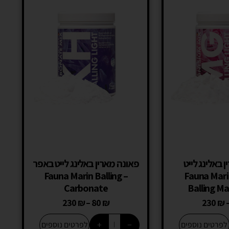
 באלינג לייט
פאונה מארין באלינג לייט באפר
נזיום – Fauna Marin
– Fauna Marin Balling
Carbonate
Balling M
230
₪
–
80
₪
230
₪
+
−
לפרטים נוספים
לפרטים נוספים