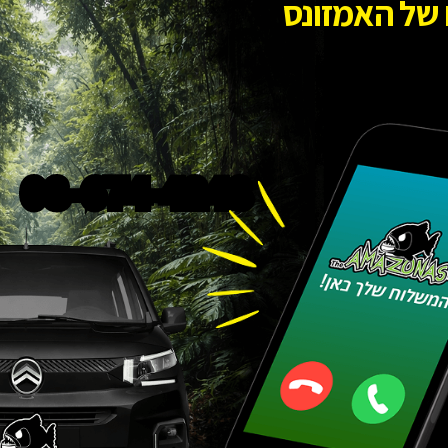
של האמזונס
פאונה מארין ארקטיק פלנקטון
מוריד נוטריינ
– Fauna Marin Arctic
מארין –
rgy
Plankton
120
₪
119
₪
+
−
+
−
הוספה לסל
08-674-4248