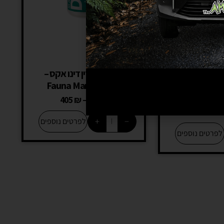
הכל באחד אבקה
פאונה מארין דינו אקס –
Fauna Marin Dino X
– Fauna 
READY
405
₪
–
155
₪
260
₪
–
+
−
לפרטים נוספים
לפרטים נוספים