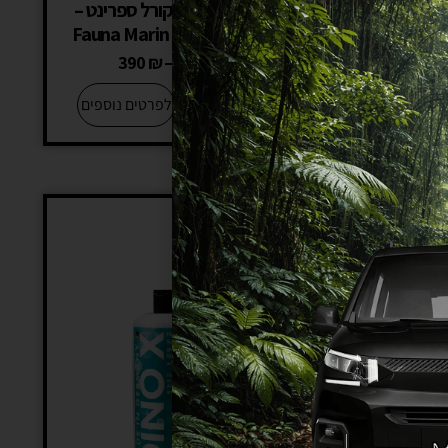
טים בריף פאונה
פאונה מארין קורל ספרינט –
 Fauna Marin Bacto
Fauna Marin Coral Sprint
Ene
390
₪
–
124
₪
325
₪
–
+
−
לפרטים נוספים
לפרטים נוספים