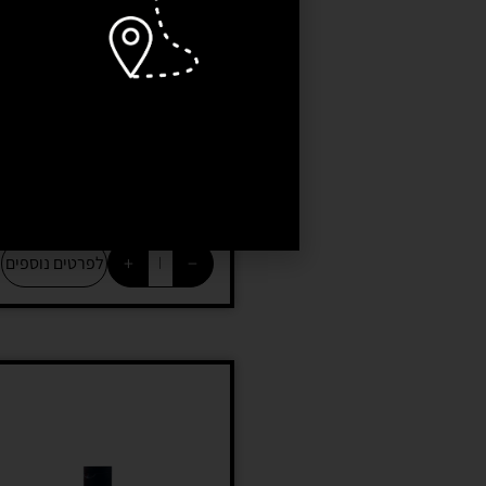
פאונה מארין קורל דאסט –
Fauna Marin Coral Dust
258
₪
–
124
₪
+
−
לפרטים נוספים