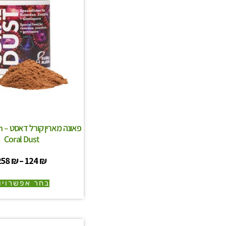
פאו
Coral Dust
258
₪
–
124
₪
בחר אפשרויו