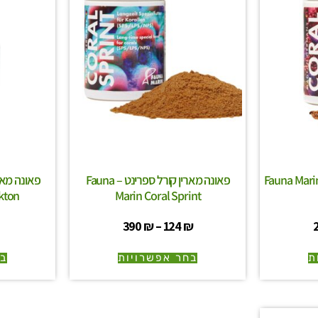
נה מארין קורל דאסט – Fauna Marin
פאונה מארין קורל ספרינט – Fauna
kton
Marin Coral Sprint
390
₪
–
124
₪
ת
בחר אפשרויות
בח