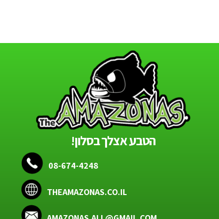
הטבע אצלך בסלון!
08-674-4248
THEAMAZONAS.CO.IL
AMAZONAS.ALL@GMAIL.COM