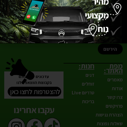
מהיר
מקצועי
נוח
הירשם
מפת
חנות:
האתר:
דגים
עדכונים לפני כולם
מאמרים
בקבוצות הווצאפ שלנו
זוחלים
אודות
להצטרפות לחצו כאן
טרריום Live
צרו קשר
בריכות
פרויקטים
עקבו אחרינו
הצהרת נגישות
שאלות נפוצות