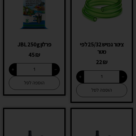
צינור גמיש 25/32 לפי
פרלון JBL 250g
מטר
45
₪
22
₪
+
−
+
−
הוספה לסל
הוספה לסל