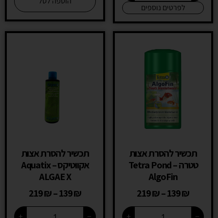
הוספה לסל
לפרטים נוספים
תכשיר להסרת אצות
תכשיר להסרת אצות
טטרה – Tetra Pond
אקווטיקס – Aquatix
ALGAE X
AlgoFin
219
₪
–
139
₪
219
₪
–
139
₪
+
−
+
−