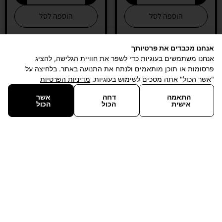
הוספה לסל
הוספה לסל
אנחנו מכבדים את פרטיותך
אנחנו משתמשים בעוגיות כדי לשפר את חוויית הגלישה, להציג
פרסומות או תוכן מותאמים ולנתח את התנועה באתר. בלחיצה על
"אשר הכול" אתה מסכים לשימוש בעוגיות.
מדיניות הפרטיות
התאמה
דחה
אשר
אישית
הכול
הכול
במבצע!
תוסף נחושת לטיפול
בטפילים סיקם –
מזון בריכות JBL
Seachem Cupramine
PROPOND 2.2kg
289
₪
–
169
₪
189
₪
199
₪