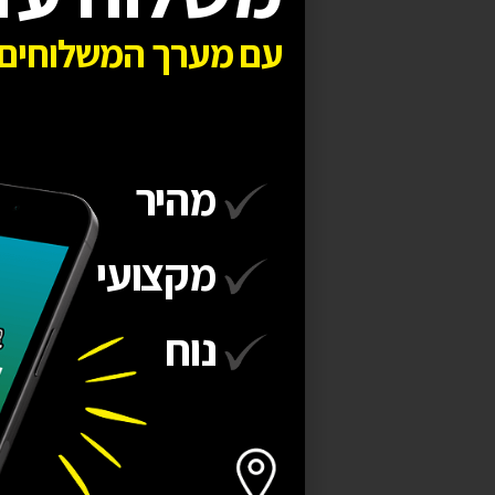
עם מערך המשלוחים 
מהיר
מקצועי
נוח
במבצע!
שואב רפש חיצוני לבריכות
EHIME VAC40
2,100
₪
2,350
₪