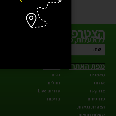
+
−
הוספה לסל
הצטרפו למועדון ההטבו
ללא עלות, מבצעים חמים כל השנה
מפת האתר:
חנות:
מאמרים
דגים
אודות
זוחלים
צרו קשר
טרריום Live
פרויקטים
בריכות
הצהרת נגישות
שאלות נפוצות