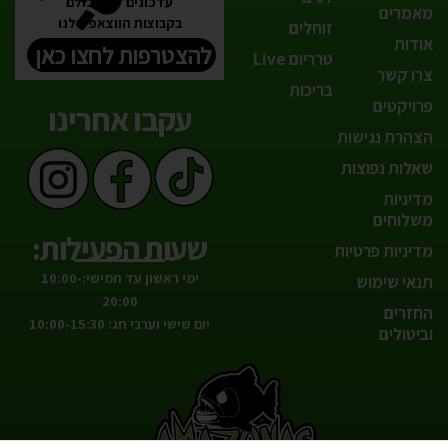
עדכונים לפני כולם
מאמרים
בקבוצות הווצאפ שלנו
זוחלים
אודות
להצטרפות לחצו כאן
טרריום Live
צרו קשר
בריכות
פרויקטים
עקבו אחרינו
הצהרת נגישות
שאלות נפוצות
מדיניות
משלוחים
שעות הפעילות:
מדיניות פרטיות
ימי ראשון עד חמישי:10:00-
תנאי שימוש
20:00
החזרים
יום שישי וערבי חג: 10:00-15:30
וביטולים