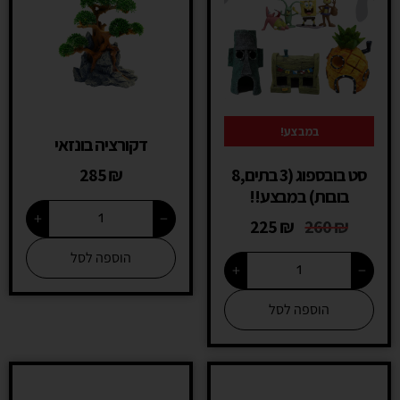
במבצע!
דקורציה בונזאי
סט בובספוג (3 בתים,8
₪
285
בובות) במבצע!!
+
−
225
₪
260
₪
הוספה לסל
+
−
הוספה לסל