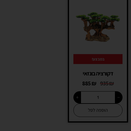
במבצע!
דקורציה בונזאי
885
₪
935
₪
+
−
הוספה לסל