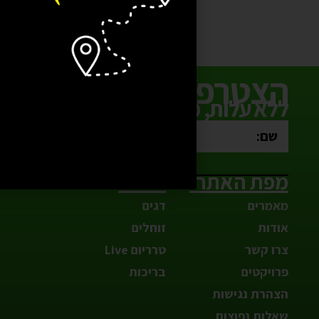
הצטרפו למועדון ההטבו
ללא עלות, מבצעים חמים כל השנה
מפת האתר:
חנות:
מאמרים
דגים
אודות
זוחלים
צרו קשר
טרריום Live
פרויקטים
בריכות
הצהרת נגישות
שאלות נפוצות