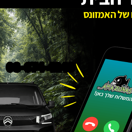
של האמזונס
08-674-4248
במבצע!
מאכיל אוטומטי דיגיטלי
SmartFeed Premium
479
₪
490
₪