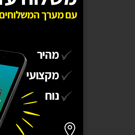
עם מערך המשלוחים 
מהיר
מקצועי
נוח
מאכיל אוטומטי דיגיטלי
EasyFeed
229
₪
+
−
הוספה לסל