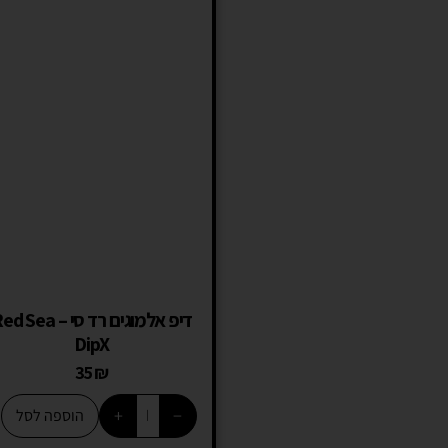
דיפ אלמוגים רד סי –  Sea
DipX
35
₪
+
−
הוספה לסל