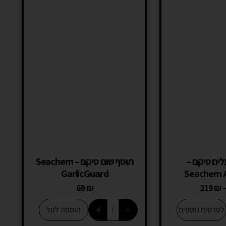
ים סיקם –
תוסף שום סיקם – Seachem
GarlicGuard
Seachem 
69
₪
219
₪
+
−
לפרטים נוספים
הוספה לסל