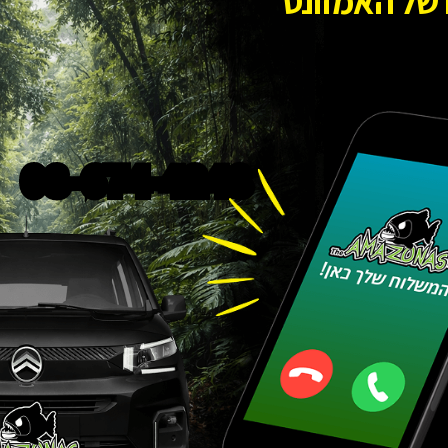
של האמזונס
– Red Sea Coralline Gro
Seachem PhosGuard
₪
69
₪
+
−
+
−
הוספה לסל
08-674-4248