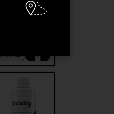
תכשיר להסרת אפטזיה
מקספקט – Maxspect
Aiptasia Control
79
₪
+
−
הוספה לסל