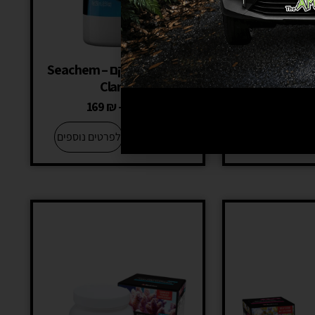
אנטי סטרס סיקם – Seachem
מצליל מים סיקם – Seachem
Clarity
Stress
169
₪
–
89
₪
129
₪
+
−
לפרטים נוספים
לפרטים נוספים