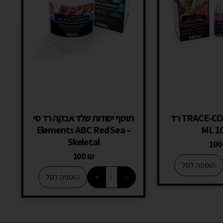
TRACE-COLORS ABCD רד
תוסף יסודות שלד אבקה רד סי
– Elements ABC Red Sea
Skeletal
10
100
₪
הוספה לסל
+
−
הוספה לסל