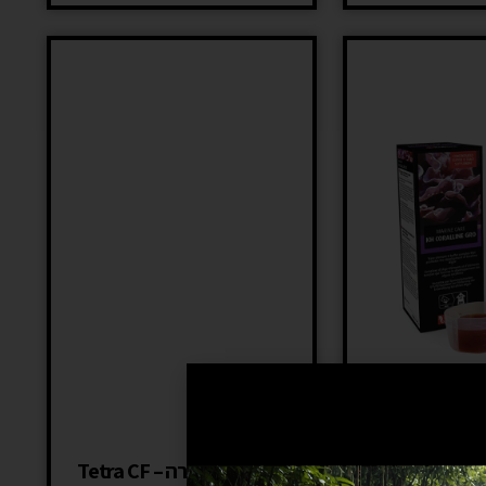
ות קורלין רד סי
פחם פעיל טטרה – Tetra CF