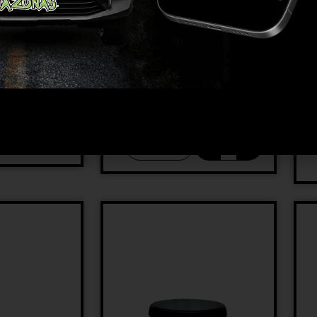
במבצע!
Guard
נוזל כיול למד מליחות TLF
–
89
₪
89
₪
99
₪
+
−
+
−
הוספה לסל