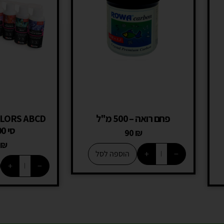
פחם רואה – 500 מ"ל
סי 100 ML
90
₪
0
₪
+
−
הוספה לסל
+
−