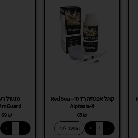
Red
קוטל אפטזיה רד סי – Red Sea
מנטרל רעל
AmGuard
Aiptasia-X
–
69
₪
65
₪
+
−
+
−
הוספה לסל