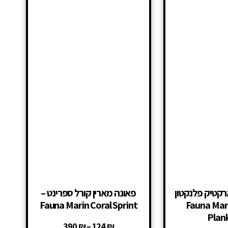
רקטיק פלנקטון
פאונה מארין קורל ספרינט –
Fauna Marin Coral Sprint
– Fauna Mar
Plan
390
₪
–
124
₪