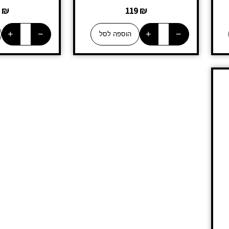
9
₪
119
₪
+
−
+
−
הוספה לסל