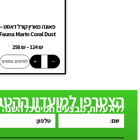
פאונה מארין קורל דאסט –
Fauna Marin Coral Dust
258
₪
–
124
₪
+
−
לפרטים נוספים
הצטרפו למועדון ההטב
ללא עלות, מבצעים חמים כל השנה