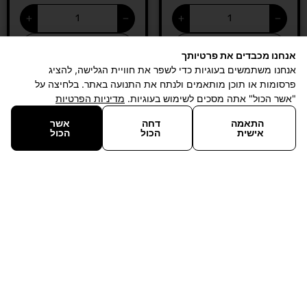
+
−
+
−
הוספה לסל
הוספה לסל
אנחנו מכבדים את פרטיותך
אנחנו משתמשים בעוגיות כדי לשפר את חוויית הגלישה, להציג
פרסומות או תוכן מותאמים ולנתח את התנועה באתר. בלחיצה על
"אשר הכול" אתה מסכים לשימוש בעוגיות.
מדיניות הפרטיות
אזל מהמלאי
התאמה
דחה
אשר
אישית
הכול
הכול
מנקה ומצליל מים
איזון מינרלים והעלאת
מאסטרליין –
GH מאסטרליין –
MasterLine GH Plus
MasterLine Purity