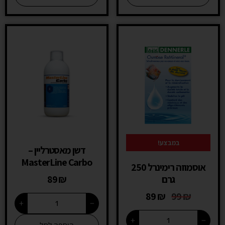
במבצע!
דשן מאסטרליין –
MasterLine Carbo
אוסמוזה רימינרל 250
גרם
₪
89
89
₪
99
₪
+
−
+
−