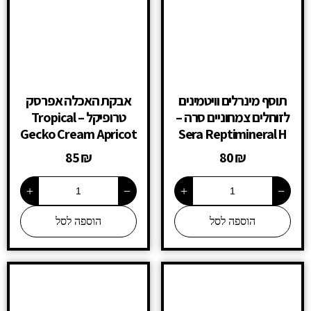
תוסף מינרלים וויטמינים
אבקת האכלה אפרסק
לזוחלים צמחוניים סרה –
טרופיקל – Tropical
Gecko Cream Apricot
Sera Reptimineral H
85
₪
80
₪
+
−
+
−
הוספה לסל
הוספה לסל