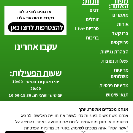
מפת
חנות:
האתר:
דגים
עדכונים לפני כולם
מאמרים
בקבוצות הווצאפ שלנו
זוחלים
אודות
להצטרפות לחצו כאן
טרריום Live
צרו קשר
בריכות
פרויקטים
עקבו אחרינו
הצהרת נגישות
שאלות נפוצות
שעות הפעילות:
מדיניות
משלוחים
ימי ראשון עד חמישי:10:00-
מדיניות פרטיות
20:00
תנאי שימוש
יום שישי וערבי חג: 10:00-15:30
החזרים
אנחנו מכבדים את פרטיותך
וביטולים
אנחנו משתמשים בעוגיות כדי לשפר את חוויית הגלישה, להציג
פרסומות או תוכן מותאמים ולנתח את התנועה באתר. בלחיצה על
הטבע אצלך בסלון!
"אשר הכול" אתה מסכים לשימוש בעוגיות.
מדיניות הפרטיות