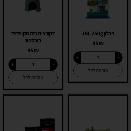
פרלון JBL 250g
דקורציה בית סקווידויד
בובספוג
45
₪
45
₪
+
−
+
−
הוספה לסל
הוספה לסל