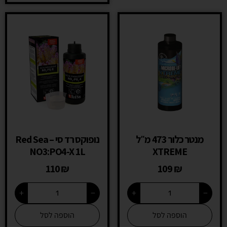
מנטר כלור 473 מ״ל
נופוקס רד סי – Red Sea
NO3:PO4-X 1L
XTREME
110
₪
109
₪
+
−
+
−
הוספה לסל
הוספה לסל