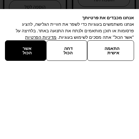
הוספה לסל
אנחנו מכבדים את פרטיותך
אנחנו משתמשים בעוגיות כדי לשפר את חוויית הגלישה, להציג
פרסומות או תוכן מותאמים ולנתח את התנועה באתר. בלחיצה על
"אשר הכול" אתה מסכים לשימוש בעוגיות.
מדיניות הפרטיות
התאמה
דחה
אשר
אישית
הכול
הכול
במבצע!
IODINE PRO רד סי
ערכת בדיקה יוד
סיכם אלרט קומבו
120
₪
Seachem Alert
Combo
+
−
119
₪
129
₪