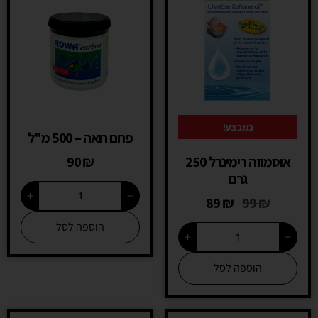
במבצע!
פחם רואה – 500 מ"ל
אוסמוזה רימינרל 250
₪
90
גרם
+
−
89
₪
99
₪
הוספה לסל
+
−
הוספה לסל