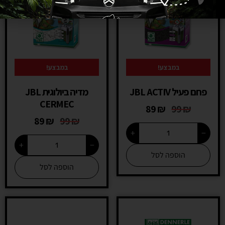
במבצע!
במבצע!
פחם פעיל JBL ACTIV
מדיה ביולוגית JBL
CERMEC
89
₪
99
₪
89
₪
99
₪
+
−
+
−
הוספה לסל
הוספה לסל