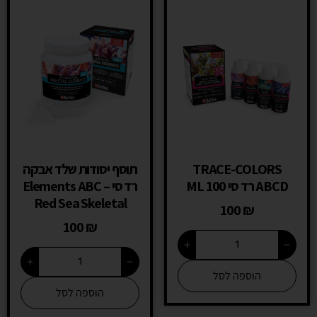
TRACE-COLORS
תוסף יסודות שלד אבקה
ABCD רד סי 100 ML
רד סי – Elements ABC
Red Sea Skeletal
100
₪
100
₪
+
−
+
−
הוספה לסל
הוספה לסל