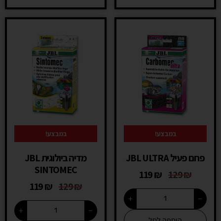
במבצע!
במבצע!
פחם פעיל JBL ULTRA
מדיה ביולוגית JBL
SINTOMEC
119
₪
129
₪
119
₪
129
₪
+
−
+
−
הוספה לסל