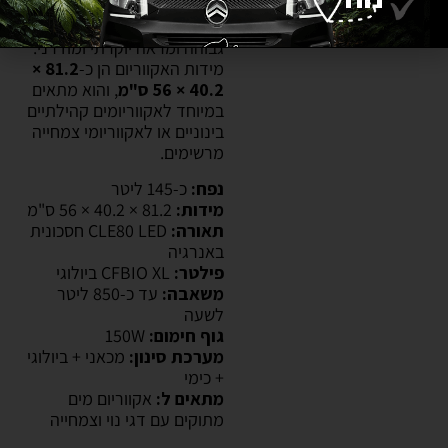
איכותית עם
מסגרת אלומיניום
מצופה לכה
, המעניקה עמידות
גבוהה ומראה יוקרתי ומודרני.
מידות האקווריום הן כ-
81.2 ×
40.2 × 56 ס"מ
, והוא מתאים
במיוחד לאקווריומים קהילתיים
בינוניים או לאקווריומי צמחייה
מרשימים.
נפח:
כ-145 ליטר
מידות:
81.2 × 40.2 × 56 ס"מ
תאורה:
CLE80 LED חסכונית
באנרגיה
פילטר:
CFBIO XL ביולוגי
משאבה:
עד כ-850 ליטר
לשעה
גוף חימום:
‎150W
מערכת סינון:
מכאני + ביולוגי
+ כימי
מתאים ל:
אקווריום מים
מתוקים עם דגי נוי וצמחייה