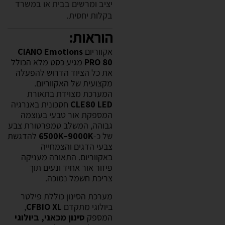
יציב ומרשים בבית או במשרד
בקלות יחסית.
הוראות:
אקווריום
CIANO Emotions
PRO 80
מגיע כסט מלא הכולל
את כל הציוד הדרוש להפעלה
מקצועית של האקווריום.
המערכת מצוידת בתאורת
CLE80 LED
חסכונית באנרגיה
המספקת אור טבעי בעוצמה
גבוהה, המשלב טמפרטורת צבע
של כ-
6500K–9000K
להדגשת
צבעי הדגים והצמחייה
באקווריום. התאורה מעניקה
פיזור אור אחיד ונעים תוך
צריכת חשמל נמוכה.
מערכת הסינון כוללת פילטר
ביולוגי מתקדם
CFBIO XL
,
המספק
סינון מכאני, ביולוגי