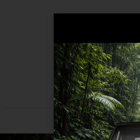
לוטין
(
אטום
למים
)
עם
כיבוי
אוטומטי