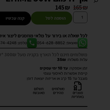
145
₪
165
₪
הוספה לסל
קנה עכשיו
לכל שאלה או בירור על מלאי מוזמנים ליצור אית
וואצאפ: 054-628-8852
טלפון: 08-674-4248
משלוחים חינם לכל הארץ בקניה מעל 300₪ *לא כולל בעלי חיים ואקווריומים*
עלות משלוח:
35₪
זמן אספקה:
עד 10 ימי עסקים
קיימת אפשרות לאיסוף עצמי
מוגבל עד 15 ק״ג או אריזות יוצאות דופן
משלוחים
תשלום
מוצרים
מהירים
מאובטח
באחריות