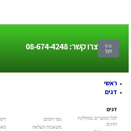
צרו קשר: 08-674-4248
0
₪
0
ראשי
דגים
דגים
לכל המוצרים במחלקת
גופי חימום
דקו
הדגים
משאבות העלאה
מאכ