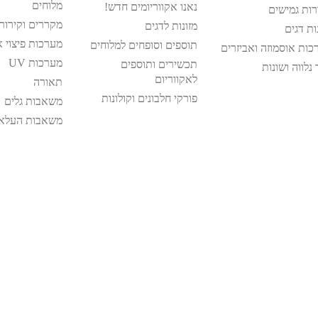
מלוחים
נאנו אקווריומים חדש!
רות גמישים
מקררים וקירור
מזונות לדגים
ות דגים
מערכות פיצוי א
תוספים וסופחים למלוחים
כות אוסמוזה ואביזרים
מערכות UV
תכשירים ותוספים
 נלווה ושונות
לאקווריום
תאורה
פורקי חלבונים וקולונות
משאבות גלים
משאבות העלא