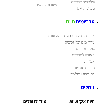
פילטרים לבריכה
צינורות גמישים
מערכות UV
טרריומים
חיים
טרריומים מוכנים(איסוף מהחנות)
טרריומים וכלי זכוכית
צמחי טרריום
תאורה לטרריום
אביזרים
מצעים ואדמות
דקורציה משלימה
זוחלים
חיות אקזוטיות
ציוד לזוחלים