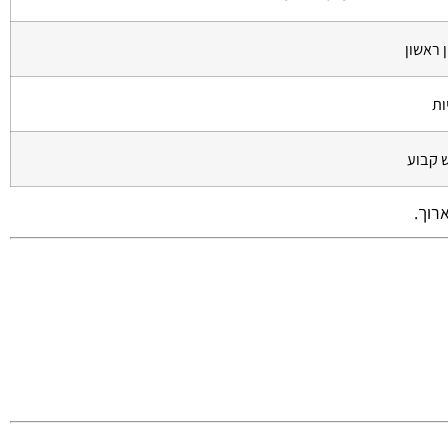
ן ראשון
ות
 קבוע
רוך.