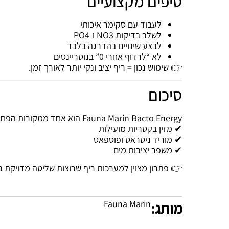
טיפים מקצועיים
לעבוד עם סקימר איכותי
לשלב בדיקות NO3 ו-PO4
לבצע שינויים בהדרגה בלבד
לא “לרדוף אחרי 0” בנוטריינטים
👉 שימוש נכון = ריף יציב ונקי יותר לאורך זמן.
סיכום
Fauna Marin Bacto Energy הוא אחד ממקורות הפחמן האיכותיים ביותר לריף:
✔ מזין בקטריות מועילות
✔ מוריד ניטראט ופוספאט
✔ משפר יציבות מים
👉 פתרון מצוין למערכות ריף שרוצות שליטה מדויקת בנ
מותג:
Fauna Marin