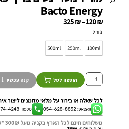
Bacto Energy
325
₪
–
120
₪
גודל
500ml
250ml
100ml
הוספה לסל
קנה עכשיו
לכל שאלה או בירור על מלאי מוזמנים ליצור אית
וואצאפ: 054-628-8852
טלפון: 08-674-4248
משלוחים חינם לכל הארץ בקניה מעל 300₪ *לא כולל בעלי חיים ואקווריומים*
עלות משלוח:
35₪