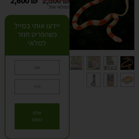
2,600
₪
2,800
₪
המלאי אזל
יידעו אותי במייל
כשהפריט חוזר
למלאי
שלח
טופס