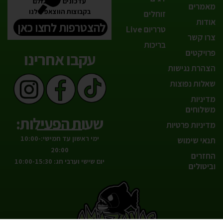
עדכונים לפני כולם
מאמרים
בקבוצות הווצאפ שלנו
זוחלים
אודות
להצטרפות לחצו כאן
טרריום Live
צרו קשר
בריכות
פרויקטים
עקבו אחרינו
הצהרת נגישות
שאלות נפוצות
מדיניות
משלוחים
שעות הפעילות:
מדיניות פרטיות
ימי ראשון עד חמישי:10:00-
תנאי שימוש
20:00
החזרים
יום שישי וערבי חג: 10:00-15:30
וביטולים