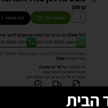
169
₪
הוספה לסל
קנה עכשיו
לכל שאלה או בירור על מלאי מוזמנים ליצור אית
וואצאפ: 054-628-8852
טלפון: 08-674-4248
משלוחים חינם לכל הארץ בקניה מעל 300₪ *לא כולל בעלי חיים ואקווריומים*
עלות משלוח:
35₪
זמן אספקה:
עד 10 ימי עסקים
קיימת אפשרות לאיסוף עצמי
מוגבל עד 15 ק״ג או אריזות יוצאות דופן
 הבית
מוצרים
משלוחים
תשלום
באחריות
מהירים
מאובטח