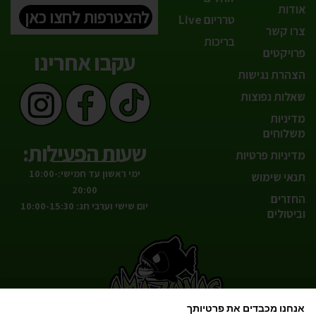
אודות
להצטרפות לחצו כאן
טרריום Live
צרו קשר
בריכות
פרויקטים
עקבו אחרינו
הצהרת נגישות
שאלות נפוצות
מדיניות
משלוחים
שעות הפעילות:
מדיניות פרטיות
ימי ראשון עד חמישי:10:00-
תנאי שימוש
20:00
החזרים
יום שישי וערבי חג: 10:00-15:30
וביטולים
אנחנו מכבדים את פרטיותך