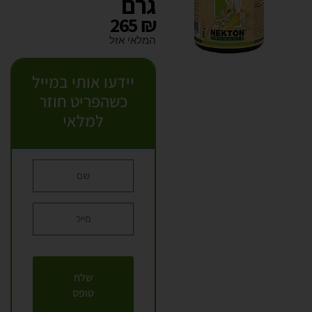
גרם
265
₪
המלאי אזל
יידעו אותי במייל
כשהפריט חוזר
למלאי
שלח
טופס