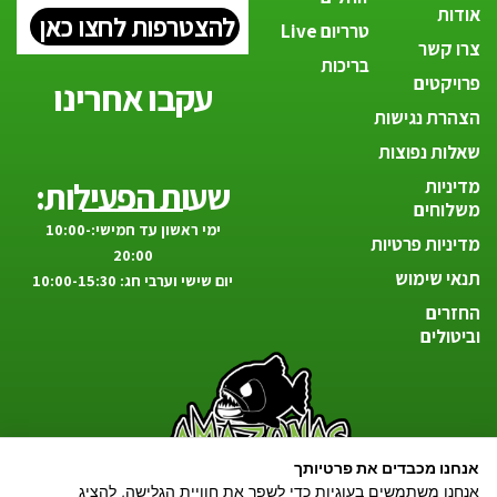
אודות
להצטרפות לחצו כאן
טרריום Live
צרו קשר
בריכות
פרויקטים
עקבו אחרינו
הצהרת נגישות
שאלות נפוצות
שעות הפעילות:
מדיניות
משלוחים
ימי ראשון עד חמישי:10:00-
מדיניות פרטיות
20:00
תנאי שימוש
יום שישי וערבי חג: 10:00-15:30
החזרים
וביטולים
אנחנו מכבדים את פרטיותך
הטבע אצלך בסלון!
אנחנו משתמשים בעוגיות כדי לשפר את חוויית הגלישה, להציג