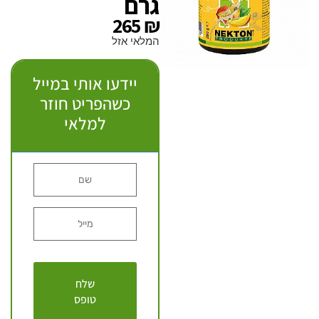
גרם
265
₪
המלאי אזל
יידעו אותי במייל
כשהפריט חוזר
למלאי
שלח
טופס