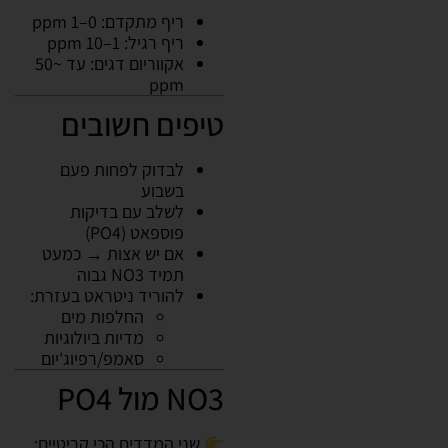
ריף מתקדם: 0–1 ppm
ריף רגיל: 1–10 ppm
אקווריום דגים: עד ~50
ppm
טיפים חשובים
לבדוק לפחות פעם
בשבוע
לשלב עם בדיקות
פוספאט (PO4)
אם יש אצות → כמעט
תמיד NO3 גבוה
להוריד ניטראט בעזרת:
החלפות מים
מדיות ביולוגיות
סאמפ/רפיוג'יום
NO3 מול PO4
שני המדדים הכי קריטיים: