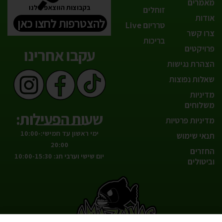
מאמרים
בקבוצות הווצאפ שלנו
זוחלים
אודות
להצטרפות לחצו כאן
טרריום Live
צרו קשר
בריכות
פרויקטים
עקבו אחרינו
הצהרת נגישות
שאלות נפוצות
מדיניות
משלוחים
שעות הפעילות:
מדיניות פרטיות
ימי ראשון עד חמישי:10:00-
תנאי שימוש
20:00
החזרים
יום שישי וערבי חג: 10:00-15:30
וביטולים