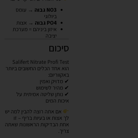
NO3 גבוה
→ עומס
ביולוגי
PO4 גבוה
→ אצות
איזון ביניהם = מערכת
יציבה
סיכום
Salifert Nitrate Profi Test
הוא אחד הכלים החשובים ביותר
באקווריום:
✔ מדויק ואמין
✔ מהיר לשימוש
✔ נותן שליטה אמיתית על
איכות המים
אם אתה רוצה להבין למה יש
לך אצות או בעיות בריף – זו
אחת הבדיקות הראשונות שאתה
צריך.