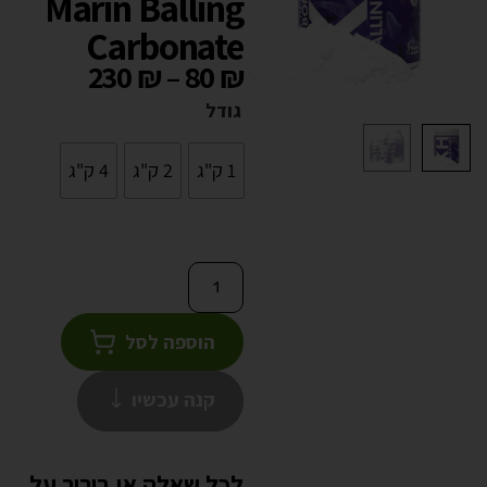
Marin Balling
Carbonate
230
₪
–
80
₪
גודל
1 ק"ג
2 ק"ג
4 ק"ג
הוספה לסל
קנה עכשיו
לכל שאלה או בירור על