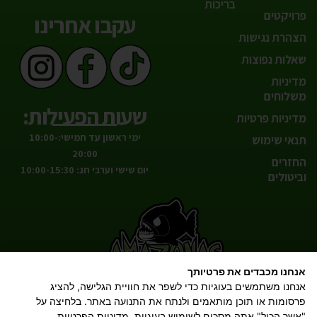
בריכות
פרויקטים
עקבו אחרינו
הצהרת נגישות
שאלות נפוצות
מדיניות
משלוחים
שעות הפעילות:
מדיניות פרטיות
ימי ראשון עד חמישי:10:00-
תנאי שימוש
20:00
החזרים
יום שישי וערבי חג: 10:00-15:30
וביטולים
אנחנו מכבדים את פרטיותך
הטבע אצלך בסלון!
אנחנו משתמשים בעוגיות כדי לשפר את חוויית הגלישה, להציג
פרסומות או תוכן מותאמים ולנתח את התנועה באתר. בלחיצה על
"אשר הכול" אתה מסכים לשימוש בעוגיות.
מדיניות הפרטיות