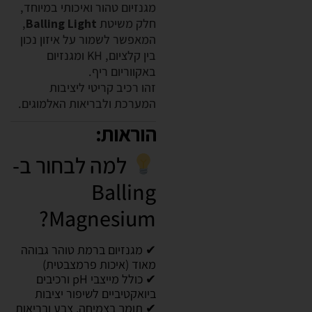
מגנזיום טהור ואיכותי במיוחד,
חלק משיטת
Balling Light
,
המאפשר לשמור על איזון נכון
בין קלציום, KH ומגנזיום
באקווריום ריף.
זהו רכיב קריטי ליציבות
המערכת ולבריאות האלמוגים.
הוראות:
למה לבחור ב-
Balling
Magnesium?
✔ מגנזיום ברמת טוהר גבוהה
מאוד (איכות פרמצבטית)
✔ כולל מייצבי pH ורכיבים
ביואקטיביים לשיפור יציבות
✔ תומך בצמיחה, צבע ובריאות