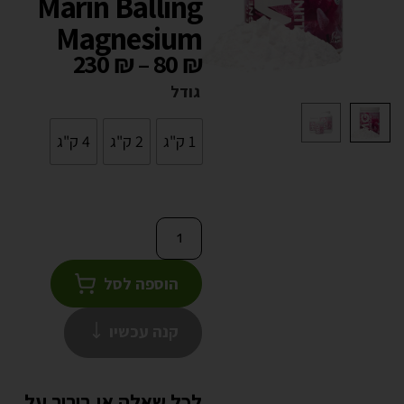
Marin Balling
Magnesium
230
₪
–
80
₪
גודל
1 ק"ג
2 ק"ג
4 ק"ג
הוספה לסל
קנה עכשיו
לכל שאלה או בירור על