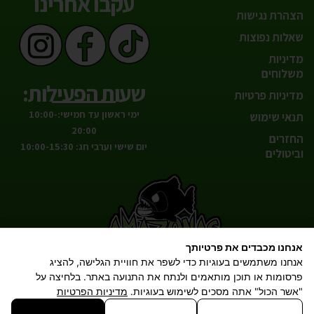
עקבו אחרינו
הצהרת נגישות
שאלות נפוצות
מדיניות
משלוחים
שעות הפעילות:
מדיניות פרטיות
ימי ראשון עד חמישי:10:00-
תנאי שימוש
20:00
החזרים
יום שישי וערבי חג: 10:00-15:30
וביטולים
אנחנו מכבדים את פרטיותך
הטבע אצלך בסלון!
אנחנו משתמשים בעוגיות כדי לשפר את חוויית הגלישה, להציג
פרסומות או תוכן מותאמים ולנתח את התנועה באתר. בלחיצה על
"אשר הכול" אתה מסכים לשימוש בעוגיות.
מדיניות הפרטיות