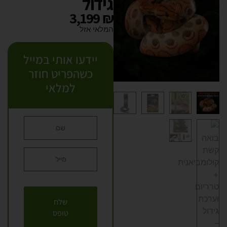
גידול
3,199
₪
המלאי אזל
יידעו אותי במייל
כשהפריט חוזר
למלאי
שלח
טופס