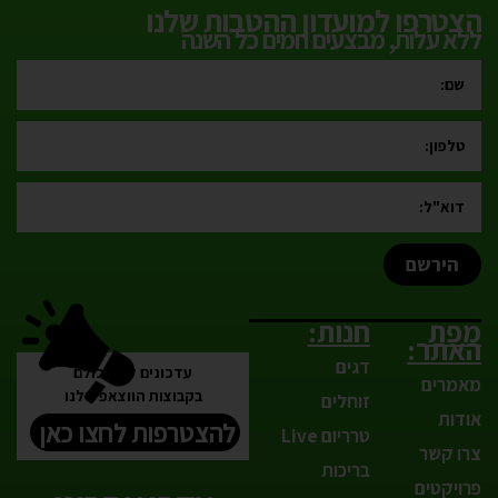
הצטרפו למועדון ההטבות שלנו
ללא עלות, מבצעים חמים כל השנה
הירשם
מפת
חנות:
האתר:
דגים
עדכונים לפני כולם
מאמרים
בקבוצות הווצאפ שלנו
זוחלים
אודות
להצטרפות לחצו כאן
טרריום Live
צרו קשר
בריכות
פרויקטים