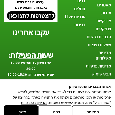
דגים
עדכונים לפני כולם
מאמרים
בקבוצות הווצאפ שלנו
זוחלים
אודות
להצטרפות לחצו כאן
טרריום Live
צרו קשר
בריכות
פרויקטים
עקבו אחרינו
הצהרת נגישות
שאלות נפוצות
שעות הפעילות:
מדיניות
משלוחים
ימי ראשון עד חמישי:10:00-
מדיניות פרטיות
20:00
תנאי שימוש
יום שישי וערבי חג: 10:00-15:30
החזרים
אנחנו מכבדים את פרטיותך
וביטולים
אנחנו משתמשים בעוגיות כדי לשפר את חוויית הגלישה, להציג
פרסומות או תוכן מותאמים ולנתח את התנועה באתר. בלחיצה על
הטבע אצלך בסלון!
"אשר הכול" אתה מסכים לשימוש בעוגיות.
מדיניות הפרטיות
התאמה
דחה
אשר
08-674-4248
דרך חברון 32,
AMAZONAS.ALL@GMAIL.COM
THEAMAZONAS.CO.IL