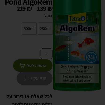
Pond AlgoRem
219
₪
–
139
₪
גודל
500ml
250ml
הוספה לסל
קנה עכשיו
לכל שאלה או בירור על
מלאי מוזמנים ליצור