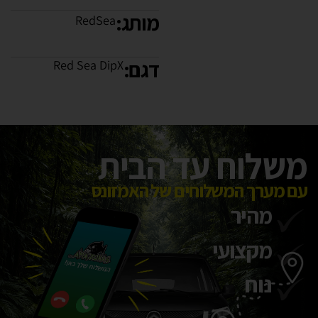
מותג:
RedSea
דגם:
Red Sea DipX
משלוח עד הבית
עם מערך המשלוחים של האמזונס
מהיר
מקצועי
נוח