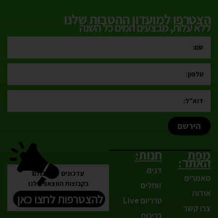
הצטרפו למועדון ההטבות שלנו
ללא עלות, מבצעים חמים כל השנה
הירשם
מפת
חנות:
האתר:
דגים
עדכונים לפני כולם
מאמרים
בקבוצות הווצאפ שלנו
זוחלים
אודות
להצטרפות לחצו כאן
טרריום Live
צרו קשר
בריכות