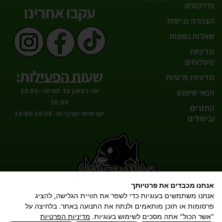
פרויקטים
עקבו אחרינו
הצהרת נגישות
שאלות נפוצות
מדיניות
משלוחים
שעות הפעילות:
מדיניות פרטיות
ימי ראשון עד חמישי:10:00-
תנאי שימוש
20:00
החזרים
יום שישי וערבי חג: 10:00-15:30
וביטולים
אנחנו מכבדים את פרטיותך
הטבע אצלך בסלון!
אנחנו משתמשים בעוגיות כדי לשפר את חוויית הגלישה, להציג
פרסומות או תוכן מותאמים ולנתח את התנועה באתר. בלחיצה על
"אשר הכול" אתה מסכים לשימוש בעוגיות.
מדיניות הפרטיות