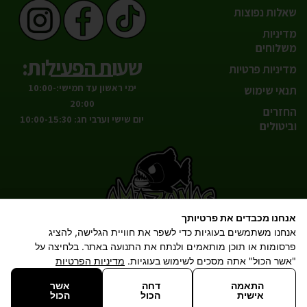
שאלות נפוצות
מדיניות
משלוחים
שעות הפעילות:
מדיניות פרטיות
ימי ראשון עד חמישי:10:00-
תנאי שימוש
20:00
החזרים
יום שישי וערבי חג: 10:00-15:30
וביטולים
אנחנו מכבדים את פרטיותך
הטבע אצלך בסלון!
אנחנו משתמשים בעוגיות כדי לשפר את חוויית הגלישה, להציג
פרסומות או תוכן מותאמים ולנתח את התנועה באתר. בלחיצה על
"אשר הכול" אתה מסכים לשימוש בעוגיות.
מדיניות הפרטיות
התאמה
דחה
אשר
08-674-4248
דרך חברון 32,
AMAZONAS.ALL@GMAIL.COM
THEAMAZONAS.CO.IL
אישית
הכול
הכול
באר שבע